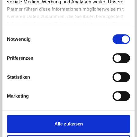
soziale Medien, Werbung und Analysen weiter. Unsere
Partner führen diese Informationen möglicherweise mit
Arbeiten & Weiterbildung im
weiteren Daten zusammen, die Sie ihnen bereitgestellt
Ärztlichen Dienst
haben oder die sie im Rahmen Ihrer Nutzung der Dienste
gesammelt haben.
Einwilligungsauswahl
Notwendig
Präferenzen
Statistiken
Marketing
Alle zulassen
Praktikum/FSJ