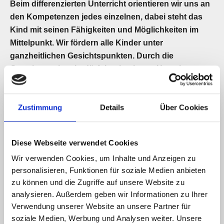
Beim differenzierten Unterricht orientieren wir uns an
den Kompetenzen jedes einzelnen, dabei steht das
Kind mit seinen Fähigkeiten und Möglichkeiten im
Mittelpunkt. Wir fördern alle Kinder unter
ganzheitlichen Gesichtspunkten. Durch die
Gestaltung einer bedürfnisorientierten Umgebung
erfährt das Kind Anerkennung und Bestätigung. In
Kleingruppen oder in Einzelfördersituationen
Zustimmung
Details
Über Cookies
vermitteln wir Grundfähigkeiten, fördern
Wahrnehmungsfähigkeiten, soziales Lernen und
Selbstständigkeit.
Diese Webseite verwendet Cookies
Wir verwenden Cookies, um Inhalte und Anzeigen zu
Unsere Förderangebote werden mit Hilfe von
personalisieren, Funktionen für soziale Medien anbieten
individuellen Zielvereinbarungen und Beobachtungen
zu können und die Zugriffe auf unsere Website zu
erstellt. Die Entwicklung des Kindes dokumentieren wir
analysieren. Außerdem geben wir Informationen zu Ihrer
als Tagesnotizen und Berichte. Nach Absprache mit den
Verwendung unserer Website an unsere Partner für
Erziehungsberechtigten nehmen wir Kontakt mit den
soziale Medien, Werbung und Analysen weiter. Unsere