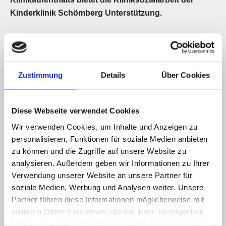
Kinderklinik Schömberg Unterstützung.
Lange Klinikaufenthalte stellen für die gesamte Familie
des Patienten eine besondere Situation dar. Sie
verändern die gewohnte alltägliche Routine, die Familien
Zustimmung
Details
Über Cookies
müssen sich auf viel Neues einstellen und manches
umorganisieren. Wir unterstützen Sie darin von Anfang an
und nehmen Ihnen die belastenden schriftlichen
Diese Webseite verwendet Cookies
Formalitäten ab, wo immer es geht.
Wir verwenden Cookies, um Inhalte und Anzeigen zu
Zum Beispiel beantragen wir für Sie finanzielle Hilfen, um
personalisieren, Funktionen für soziale Medien anbieten
die besonderen Belastungen im Zusammenhang mit dem
zu können und die Zugriffe auf unsere Website zu
Klinikaufenthalt zu verringern. Hierzu zählen
analysieren. Außerdem geben wir Informationen zu Ihrer
Verwendung unserer Website an unsere Partner für
Fahrtkosten in die Klinik
soziale Medien, Werbung und Analysen weiter. Unsere
Verdienstausfall bei der Begleitperson
Partner führen diese Informationen möglicherweise mit
Kosten für eine Ferienwohnung während des
weiteren Daten zusammen, die Sie ihnen bereitgestellt
Klinikaufenthaltes
haben oder die sie im Rahmen Ihrer Nutzung der Dienste